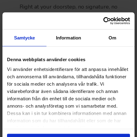
Right at your doorstep, no signature, no
scheduling.
Samtycke
Information
Om
Denna webbplats använder cookies
Vi använder enhetsidentifierare för att anpassa innehållet
och annonserna till användarna, tillhandahålla funktioner
Delivery convenience
för sociala medier och analysera vår trafik. Vi
vidarebefordrar även sådana identifierare och annan
Product delivery frequency adjusted to the
information från din enhet till de sociala medier och
customers needs and wishes.
annons- och analysföretag som vi samarbetar med.
Dessa kan i sin tur kombinera informationen med annan
information som du har tillhandahållit eller som de har
samlat in när du har använt deras tjänster.