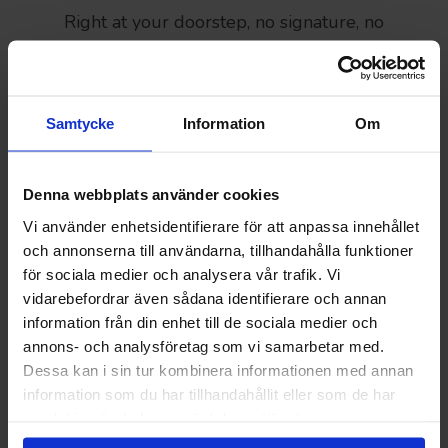
Right at your doorstep, no signature, no
scheduling.
Samtycke
Information
Om
Denna webbplats använder cookies
Vi använder enhetsidentifierare för att anpassa innehållet
och annonserna till användarna, tillhandahålla funktioner
Delivery convenience
för sociala medier och analysera vår trafik. Vi
vidarebefordrar även sådana identifierare och annan
Product delivery frequency adjusted to the
information från din enhet till de sociala medier och
customers needs and wishes.
annons- och analysföretag som vi samarbetar med.
Dessa kan i sin tur kombinera informationen med annan
information som du har tillhandahållit eller som de har
samlat in när du har använt deras tjänster.