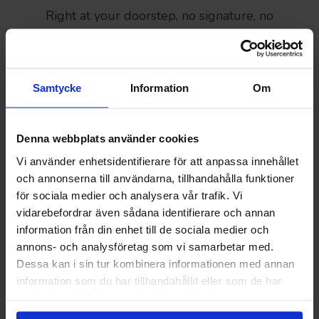
Right at your doorstep, no signature, no
scheduling.
Samtycke
Information
Om
Denna webbplats använder cookies
Vi använder enhetsidentifierare för att anpassa innehållet
och annonserna till användarna, tillhandahålla funktioner
Delivery convenience
för sociala medier och analysera vår trafik. Vi
vidarebefordrar även sådana identifierare och annan
Product delivery frequency adjusted to the
information från din enhet till de sociala medier och
customers needs and wishes.
annons- och analysföretag som vi samarbetar med.
Dessa kan i sin tur kombinera informationen med annan
information som du har tillhandahållit eller som de har
samlat in när du har använt deras tjänster.