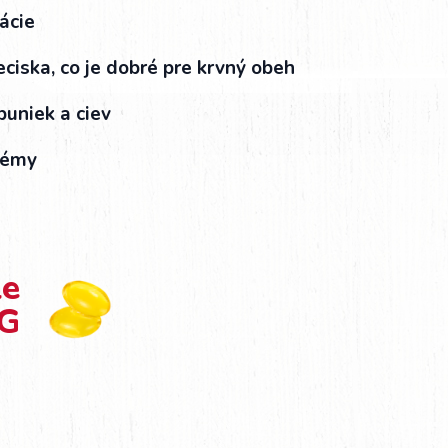
ácie
eciska, co je dobré pre krvný obeh
uniek a ciev
lémy
le
G