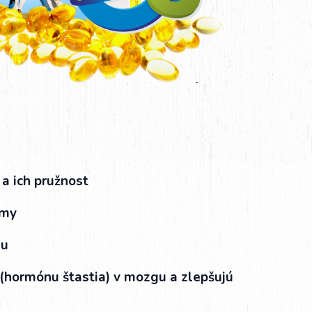
 ich pružnost
émy
lu
(hormónu štastia) v mozgu a zlepšujú