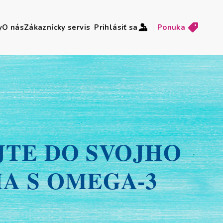
y
O nás
Zákaznícky servis
Prihlásiť sa
Ponuka
JTE DO SVOJHO
A S OMEGA-3