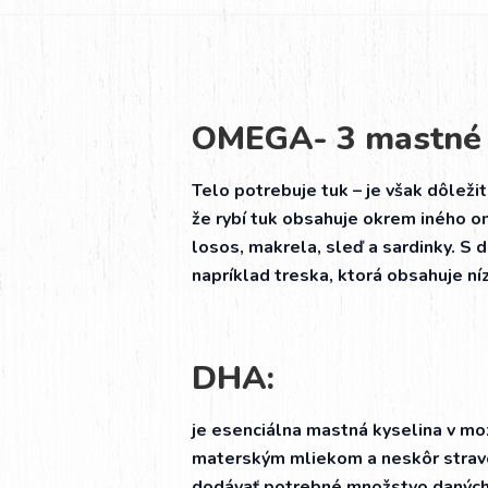
OMEGA- 3 mastné 
Telo potrebuje tuk – je však dôleži
že rybí tuk obsahuje okrem iného 
losos, makrela, sleď a sardinky. S 
napríklad treska, ktorá obsahuje 
DHA:
je esenciálna mastná kyselina v mo
materským mliekom a neskôr stravo
dodávať potrebné množstvo daných