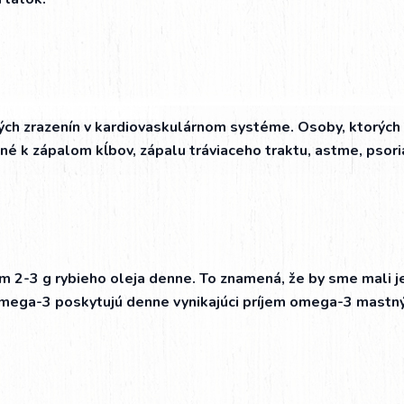
vných zrazenín v kardiovaskulárnom systéme. Osoby, ktorých
lné k zápalom kĺbov, zápalu tráviaceho traktu, astme, psori
em 2-3 g rybieho oleja denne. To znamená, že by sme mali je
mega-3 poskytujú denne vynikajúci príjem omega-3 mastný