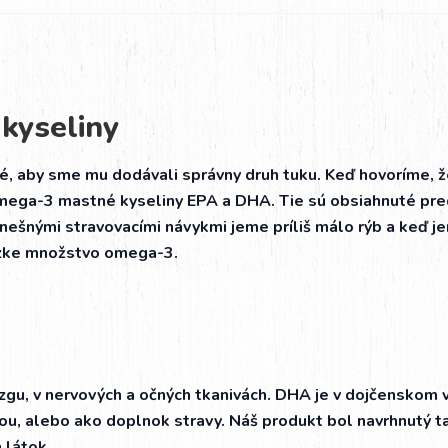
kyseliny
té, aby sme mu dodávali správny druh tuku. Keď hovoríme, že
omega-3 mastné kyseliny EPA a DHA. Tie sú obsiahnuté pre
dnešnými stravovacími návykmi jeme príliš málo rýb a keď je
nízke množstvo omega-3.
zgu, v nervových a očných tkanivách. DHA je v dojčenskom
u, alebo ako doplnok stravy. Náš produkt bol navrhnutý t
 látok.