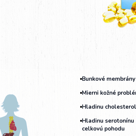
Bunkové membrány a
Mierni kožné probl
Hladinu cholestero
Hladinu serotonínu 
celkovú pohodu