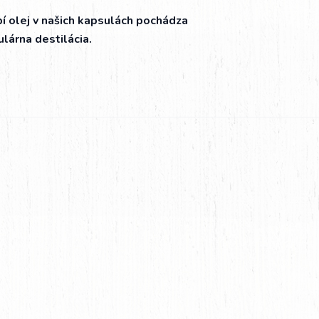
í olej v našich kapsulách pochádza
lárna destilácia.