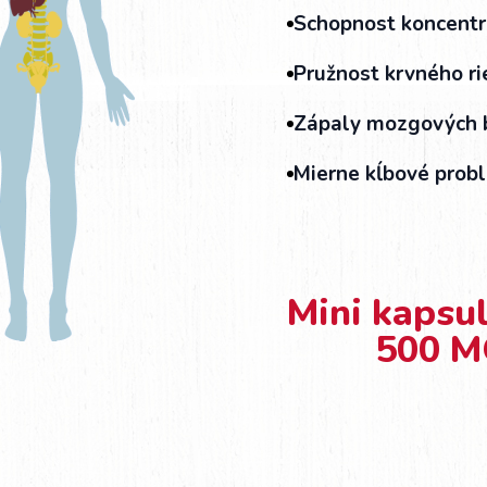
Schopnost koncentr
Pružnost krvného ri
Zápaly mozgových b
Mierne kĺbové prob
Mini kapsu
500 M