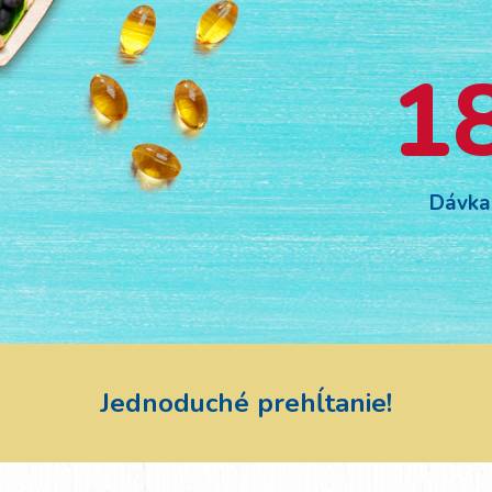
1
Dávka
Jednoduché prehĺtanie!