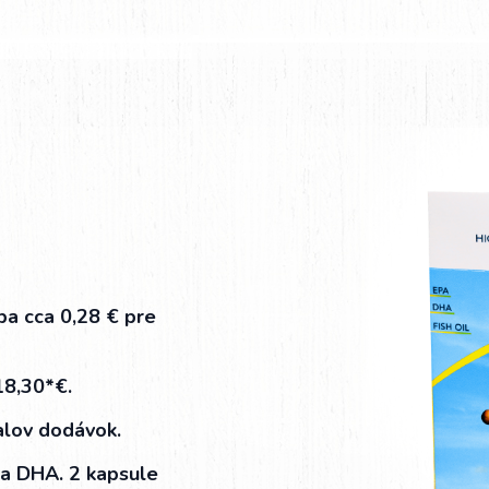
ba cca 0,28 € pre
18,30*€.
valov dodávok.
 a DHA. 2 kapsule