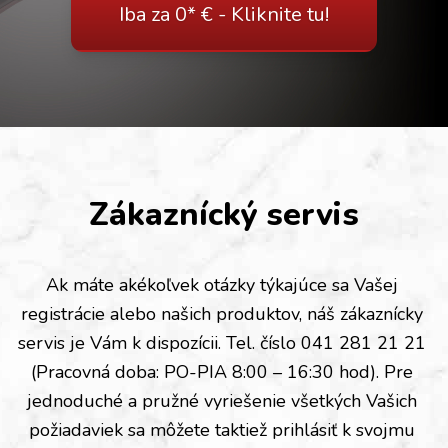
Iba za 0* € - Kliknite tu!
Zákaznícký servis
Ak máte akékoľvek otázky týkajúce sa Vašej 
registrácie alebo našich produktov, náš zákaznícky 
servis je Vám k dispozícii. Tel. číslo 041 281 21 21 
(Pracovná doba: PO-PIA 8:00 – 16:30 hod). Pre 
jednoduché a pružné vyriešenie všetkých Vašich 
požiadaviek sa môžete taktiež prihlásiť k svojmu 