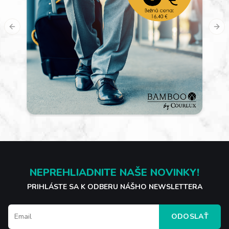
Previous slide
Nex
NEPREHLIADNITE NAŠE NOVINKY!
PRIHLÁSTE SA K ODBERU NÁŠHO NEWSLETTERA
ODOSLAŤ