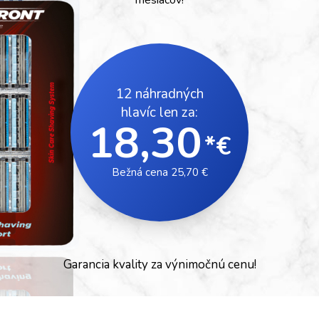
mesiacov!
12 náhradných
hlavíc len za:
18,30
*€
Bežná cena 25,70 €
Garancia kvality za výnimočnú cenu!