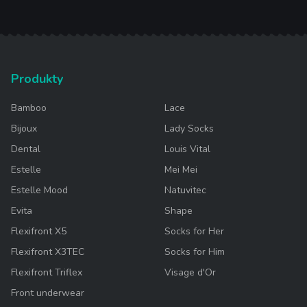
Produkty
Bamboo
Lace
Bijoux
Lady Socks
Dental
Louis Vital
Estelle
Mei Mei
Estelle Mood
Natuvitec
Evita
Shape
Flexifront X5
Socks for Her
Flexifront X3TEC
Socks for Him
Flexifront Triflex
Visage d'Or
Front underwear