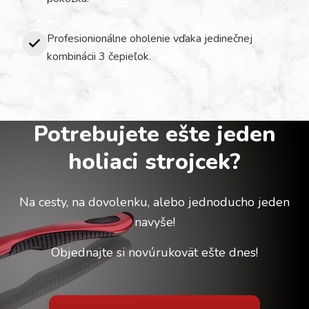
Profesionionálne oholenie vďaka jedinečnej
kombinácii 3 čepieľok.
Potrebujete ešte jeden
holiaci strojcek?
Na cesty, na dovolenku, alebo jednoducho jeden
navyše!
Objednajte si novúrukovät ešte dnes!