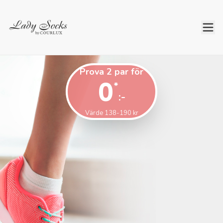
Prova 2 par för
0
*
:-
Värde 138-190 kr