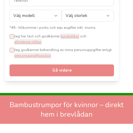
*49:- tillkommer i porto och exp.avgifter inkl. moms.
Jag har läst och godkänner
kundvillkor
och
allmänna villkor
.
Jag godkänner behandling av mina personuppgifter enligt
personuppgiftspolicy
Gå vidare
Bambustrumpor för kvinnor – direkt
hem i brevlådan