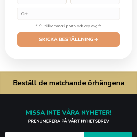
*
19:- tillkommer i porto och exp.avgift.
SKICKA BESTÄLLNING
Beställ de matchande örhängena
MISSA INTE VÅRA NYHETER!
PRENUMERERA PÅ VÅRT NYHETSBREV