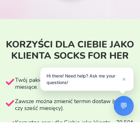
KORZYŚCI DLA CIEBIE JAKO
KLIENTA SOCKS FOR HER
Hi there! Need help? Ask me your
×
Twój pakiet jest wysyłany automatycznie co 4
questions!
miesiące.
Zawsze można zmienić termin dostaw (co dwa
💬
czy sześć miesięcy).
Korzystne ceny dla Ciebie jako klienta - 70,50*
zł za trzy pary skarpetek, wartość 105zł.