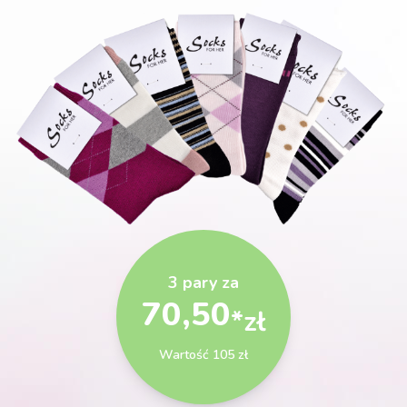
3 pary za
70,50
*zł
Wartość 105 zł