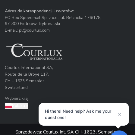
Adres do korespondencji i zwrotów:
PO Box Speedmail Sp. z o.o., ul. Belzacka 176/178,
97-300 Piotrków Trybunalski
E-mail: pl@courlux.com
Courlux International SA,
Route de la Broye 117,
CH – 1623 Semsales,
Switzerland
Wybierz kraj:
Polska
»
Hi there! Need help? Ask me your
×
questions!
Sprzedawca: Courlux Int. SA CH-1623, Semsales,