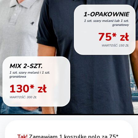
1-OPAKOWNIE
1 szt. szary melanż lub 1 szt.
granatowy
75* zł
WARTOŚĆ: 150 ZŁ
MIX 2-SZT.
1 szt. szary melanż i 1 szt.
granatowa
130* zł
WARTOŚĆ: 300 ZŁ
Tak!
Zamawiam 1 koszulkę polo za 75*