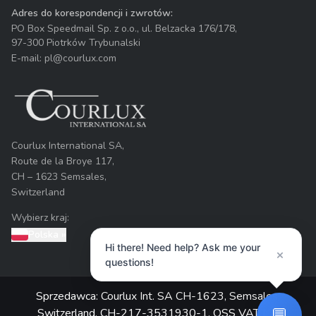
Adres do korespondencji i zwrotów:
PO Box Speedmail Sp. z o.o., ul. Belzacka 176/178,
97-300 Piotrków Trybunalski
E-mail: pl@courlux.com
Courlux International SA,
Route de la Broye 117,
CH – 1623 Semsales,
Switzerland
Wybierz kraj:
Polska
»
Hi there! Need help? Ask me your
×
questions!
Sprzedawca: Courlux Int. SA CH-1623, Semsales,
💬
Switzerland. CH-217-3531930-1, OSS VAT NO