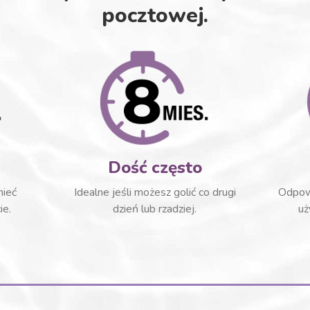
pocztowej.
Dość często
mieć
Idealne jeśli możesz golić co drugi
Odpowi
ie.
dzień lub rzadziej.
uż