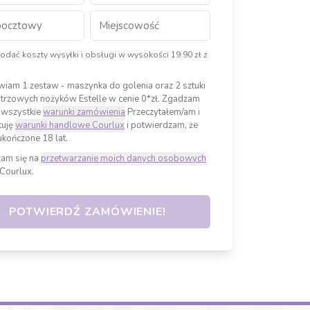
odać koszty wysyłki i obsługi w wysokości 19.90 zł z
iam 1 zestaw - maszynka do golenia oraz 2 sztuki
strzowych nożyków Estelle w cenie 0*zł. Zgadzam
 wszystkie
warunki zamówienia
Przeczytałem/am i
tuję
warunki handlowe Courlux
i potwierdzam, że
kończone 18 lat
.
am się na
przetwarzanie moich danych osobowych
 Courlux.
POTWIERDŹ ZAMÓWIENIE!