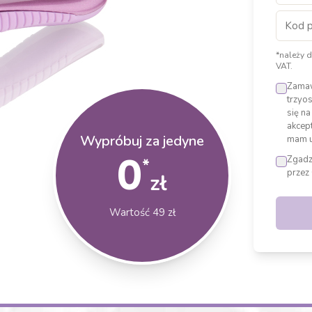
*należy d
VAT.
Zamaw
trzyo
się na
akcep
Wypróbuj za jedyne
mam u
0
Zgadz
*
przez
zł
Wartość 49 zł