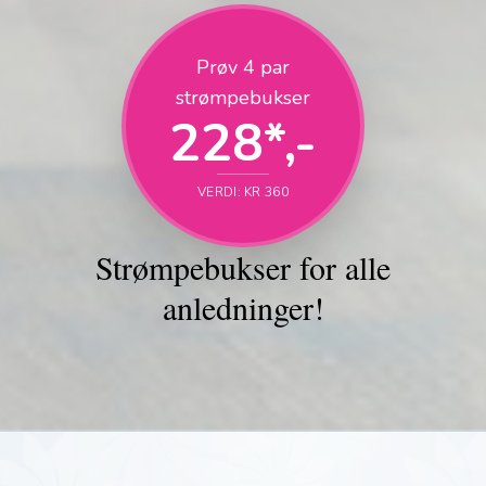
Prøv 4 par
strømpebukser
228*,-
VERDI: KR 360
Strømpebukser for alle
anledninger!