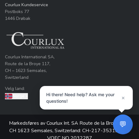
Courlux Kundeservice
Postboks 77
1446 Drøbak
Courlux International SA,
Route de la Broye 117,
CH – 1623 Semsales,
Switzerland
Velg land:
Hi there! Need help? Ask me your
Norge
»
×
questions!
💬
Markedsføres av Courlux Int. SA Route de la Broye 117,
CH 1623 Semsales, Switzerland: CH-217-3531930-1
VOEC NO 2032287