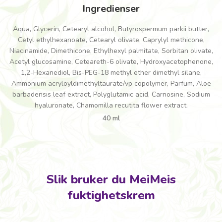
Ingredienser
Aqua, Glycerin, Cetearyl alcohol, Butyrospermum parkii butter,
Cetyl ethylhexanoate, Cetearyl olivate, Caprylyl methicone,
Niacinamide, Dimethicone, Ethylhexyl palmitate, Sorbitan olivate,
Acetyl glucosamine, Ceteareth-6 olivate, Hydroxyacetophenone,
1,2-Hexanediol, Bis-PEG-18 methyl ether dimethyl silane,
Ammonium acryloyldimethyltaurate/vp copolymer, Parfum, Aloe
barbadensis leaf extract, Polyglutamic acid, Carnosine, Sodium
hyaluronate, Chamomilla recutita flower extract.
40 ml
Slik bruker du MeiMeis
fuktighetskrem