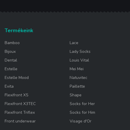
Termékeink
Bamboo
Lace
Bijoux
Lady Socks
Dental
Louis Vital
Estelle
Mei Mei
Estelle Mood
Natuvitec
Evita
Paillette
Flexifront X5
Shape
Flexifront X3TEC
Socks for Her
Flexifront Triflex
Socks for Him
Front underwear
Visage d'Or