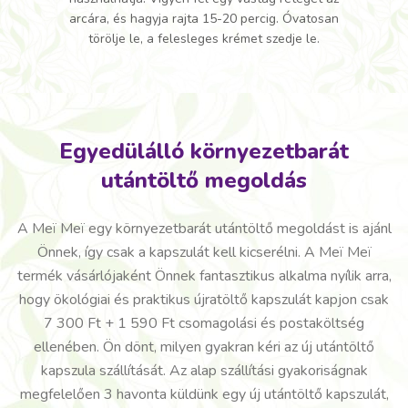
arcára, és hagyja rajta 15-20 percig. Óvatosan
törölje le, a felesleges krémet szedje le.
Egyedülálló környezetbarát
utántöltő megoldás
A Meï Meï egy környezetbarát utántöltő megoldást is ajánl
Önnek, így csak a kapszulát kell kicserélni. A Meï Meï
termék vásárlójaként Önnek fantasztikus alkalma nyílik arra,
hogy ökológiai és praktikus újratöltő kapszulát kapjon csak
7 300 Ft + 1 590 Ft csomagolási és postaköltség
ellenében. Ön dönt, milyen gyakran kéri az új utántöltő
kapszula szállítását. Az alap szállítási gyakoriságnak
megfelelően 3 havonta küldünk egy új utántöltő kapszulát,