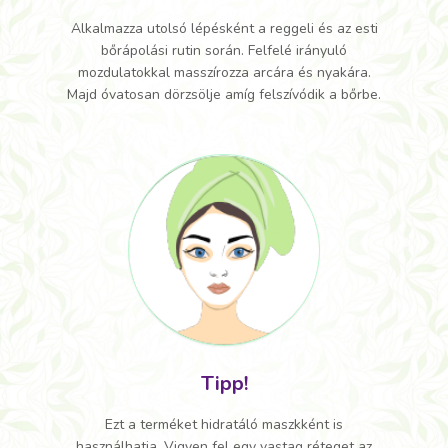
Alkalmazza utolsó lépésként a reggeli és az esti
bőrápolási rutin során. Felfelé irányuló
mozdulatokkal masszírozza arcára és nyakára.
Majd óvatosan dörzsölje amíg felszívódik a bőrbe.
Tipp!
Ezt a terméket hidratáló maszkként is
használhatja. Vigyen fel egy vastag réteget az