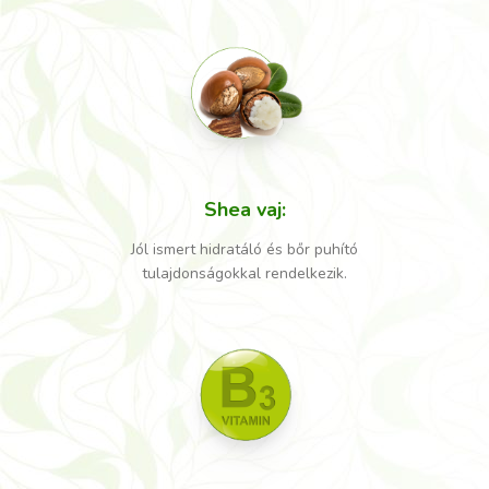
Shea vaj
:
Jól ismert hidratáló és bőr puhító
tulajdonságokkal rendelkezik.