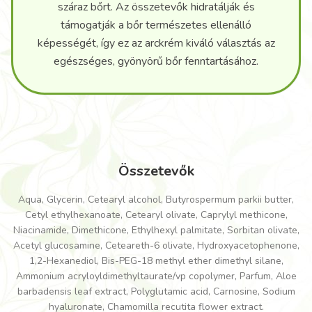
száraz bőrt. Az összetevők hidratálják és
támogatják a bőr természetes ellenálló
képességét, így ez az arckrém kiváló választás az
egészséges, gyönyörű bőr fenntartásához.
Összetevők
Aqua, Glycerin, Cetearyl alcohol, Butyrospermum parkii butter,
Cetyl ethylhexanoate, Cetearyl olivate, Caprylyl methicone,
Niacinamide, Dimethicone, Ethylhexyl palmitate, Sorbitan olivate,
Acetyl glucosamine, Ceteareth-6 olivate, Hydroxyacetophenone,
1,2-Hexanediol, Bis-PEG-18 methyl ether dimethyl silane,
Ammonium acryloyldimethyltaurate/vp copolymer, Parfum, Aloe
barbadensis leaf extract, Polyglutamic acid, Carnosine, Sodium
hyaluronate, Chamomilla recutita flower extract.