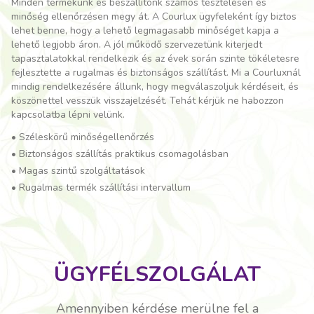
Minden termékünk és beszállítónk számos tesztelésen és
minőség ellenőrzésen megy át. A Courlux ügyfeleként így biztos
lehet benne, hogy a lehető legmagasabb minőséget kapja a
lehető legjobb áron. A jól működő szervezetünk kiterjedt
tapasztalatokkal rendelkezik és az évek során szinte tökéletesre
fejlesztette a rugalmas és biztonságos szállítást. Mi a Courluxnál
mindig rendelkezésére állunk, hogy megválaszoljuk kérdéseit, és
köszönettel vesszük visszajelzését. Tehát kérjük ne habozzon
kapcsolatba lépni velünk.
•
Széleskörű minőségellenőrzés
•
Biztonságos szállítás praktikus csomagolásban
•
Magas szintű szolgáltatások
•
Rugalmas termék szállítási intervallum
ÜGYFÉLSZOLGÁLAT
Amennyiben kérdése merülne fel a