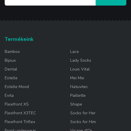
Termékeink
Bamboo
Lace
Bijoux
Lady Socks
Dental
Louis Vital
Estelle
Mei Mei
Estelle Mood
Natuvitec
Evita
Paillette
Flexifront X5
Shape
Flexifront X3TEC
Socks for Her
Flexifront Triflex
Socks for Him
Front underwear
Visage d'Or