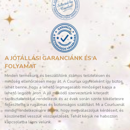
A JÓTÁLLÁSI GARANCIÁNK ÉS A
FOLYAMAT
Minden termékünk és beszállítónk számos tesztelésen és
minőség ellenőrzésen megy át. A Courlux ügyfeleként így biztos
lehet benne, hogy a lehető legmagasabb minőséget kapja a
lehető legjobb áron. A jól működő szervezetünk kiterjedt
tapasztalatokkal rendelkezik és az évek során szinte tökéletesre
fejlesztette a rugalmas és biztonságos szállítást. Mi a Courluxnál
mindig rendelkezésére állunk, hogy megválaszoljuk kérdéseit, és
köszönettel vesszük visszajelzését. Tehát kérjük ne habozzon
kapcsolatba lépni velünk.