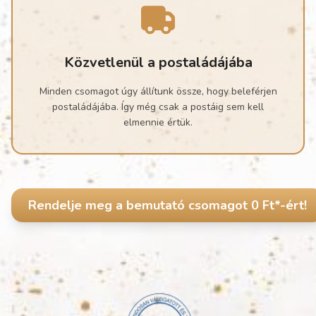
Közvetlenül a postaládájába
Minden csomagot úgy állítunk össze, hogy beleférjen
postaládájába. Így még csak a postáig sem kell
elmennie értük.
Rendelje meg a bemutató csomagot 0 Ft*-ért!