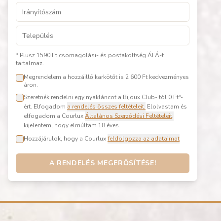
* Plusz 1590 Ft csomagolási- és postaköltség ÁFÁ-t
tartalmaz.
Megrendelem a hozzáillő karkötőt is 2 600 Ft kedvezményes
áron.
Szeretnék rendelni egy nyakláncot a Bijoux Club- tól 0 Ft*-
ért. Elfogadom
a rendelés összes feltételeit.
Elolvastam és
elfogadom a Courlux
Általános Szerződési Feltételeit,
kijelentem, hogy elmúltam 18 éves
.
Hozzájárulok, hogy a Courlux
feldolgozza az adataimat
A RENDELÉS MEGERŐSÍTÉSE!