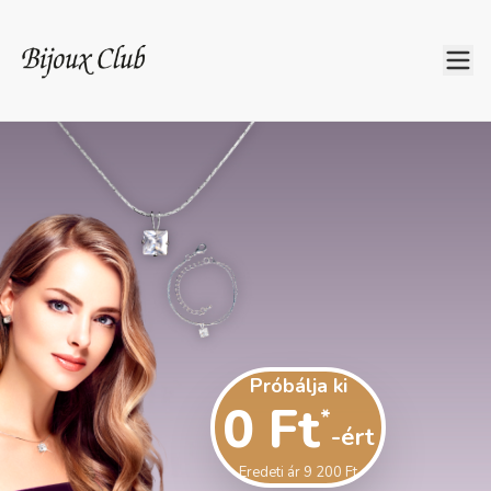
Próbálja ki
0 Ft
*
-ért
Eredeti ár 9 200 Ft