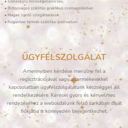
•
Széleskörű minőségellenőrzés
•
Biztonságos szállítás praktikus csomagolásban
•
Magas szintű szolgáltatások
•
Rugalmas termék szállítási intervallum
ÜGYFÉLSZOLGÁLAT
Amennyiben kérdése merülne fel a
regisztrációjával vagy a termékeinkkel
kapcsolatban ügyfélszolgálatunk készséggel áll
rendelkezésére. Kérései gyors és kényelmes
rendezéséhez a weboldalunk felső sarkában saját
fiókjába is könnyedén bejelentkezhet.