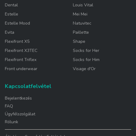
Dental
Louis Vital
Estelle
Mei Mei
Estelle Mood
Natuvitec
Evita
Paillette
Flexifront X5
Shape
Flexifront X3TEC
Socks for Her
Flexifront Triflex
Socks for Him
Front underwear
Visage d'Or
Kapcsolatfelvétel
Bejelentkezés
FAQ
Ügyfélszolgálat
Rólunk