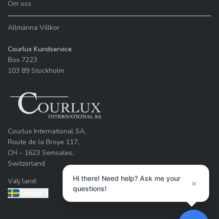
Om oss
Allmänna Villkor
Courlux Kundservice
Box 7223
103 89 Stockholm
Courlux International SA,
Route de la Broye 117,
CH – 1623 Semsales,
Switzerland
Hi there! Need help? Ask me your
Välj land:
×
questions!
Sverige
»