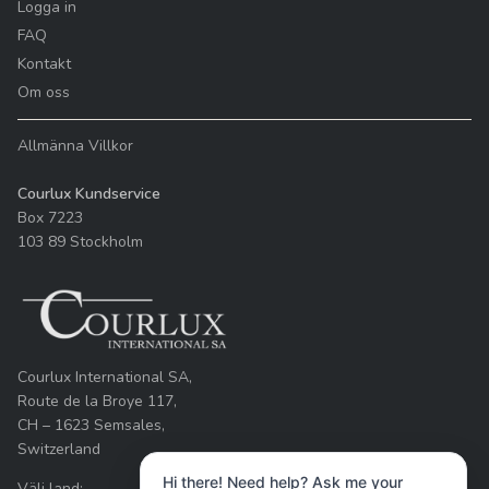
Logga in
FAQ
Kontakt
Om oss
Allmänna Villkor
Courlux Kundservice
Box 7223
103 89 Stockholm
Courlux International SA,
Route de la Broye 117,
CH – 1623 Semsales,
Switzerland
Hi there! Need help? Ask me your
Välj land: