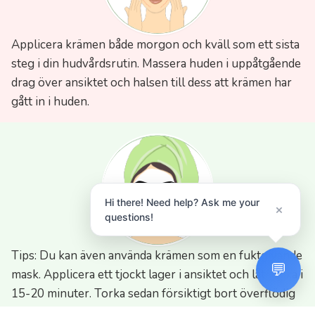
Applicera krämen både morgon och kväll som ett sista
steg i din hudvårdsrutin. Massera huden i uppåtgående
drag över ansiktet och halsen till dess att krämen har
gått in i huden.
Hi there! Need help? Ask me your
×
questions!
Tips: Du kan även använda krämen som en fuktgivande
💬
mask. Applicera ett tjockt lager i ansiktet och låt verka i
15-20 minuter. Torka sedan försiktigt bort överflödig
kräm.