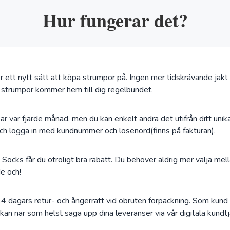
Hur fungerar det?
 ett nytt sätt att köpa strumpor på. Ingen mer tidskrävande jakt 
 strumpor kommer hem till dig regelbundet.
 är var fjärde månad, men du kan enkelt ändra det utifrån ditt uni
ch logga in med kundnummer och lösenord(finns på fakturan).
cks får du otroligt bra rabatt. Du behöver aldrig mer välja mella
de och!
14 dagars retur- och ångerrätt vid obruten förpackning. Som kun
kan när som helst säga upp dina leveranser via vår digitala kundt