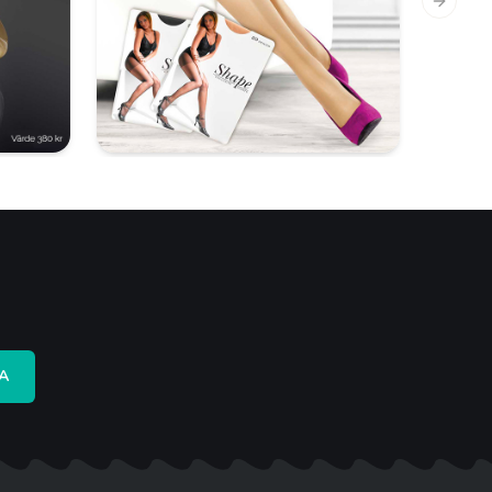
Next sl
A