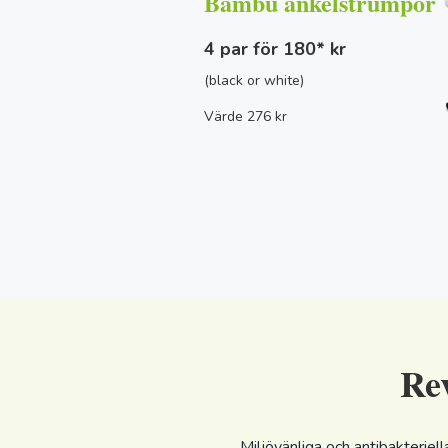
Bambu ankelstrumpor
4 par för 180* kr
(black or white)
Värde 276 kr
Re
Miljövänliga och antibakteriell