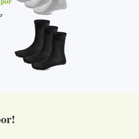
por
kr
or!