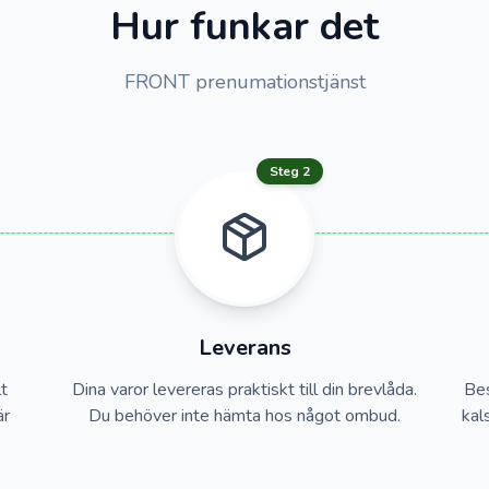
Hur funkar det
FRONT prenumationstjänst
Steg 2
Leverans
lt
Dina varor levereras praktiskt till din brevlåda.
Bes
är
Du behöver inte hämta hos något ombud.
kal