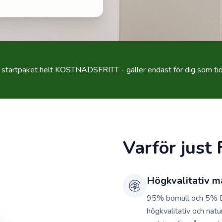
t startpaket helt KOSTNADSFRITT - gäller endast för dig som t
Varför jus
Högkvalitativ m
95% bomull och 5% Ela
högkvalitativ och natu