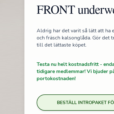
FRONT underw
Aldrig har det varit så lätt att h
och fräsch kalsonglåda. Gör det t
till det lättaste köpet.
Testa nu helt kostnadsfritt - end
tidigare medlemmar! Vi bjuder p
portokostnaden!
BESTÄLL INTROPAKET FÖ