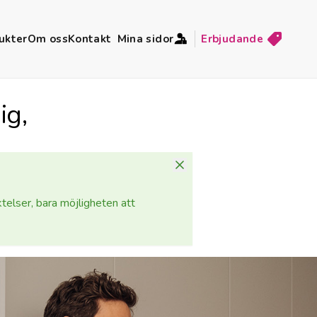
ukter
Om oss
Kontakt
Mina sidor
Erbjudande
ig,
elser, bara möjligheten att