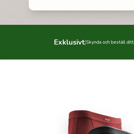
Exklusivt
|
Skynda och beställ dit