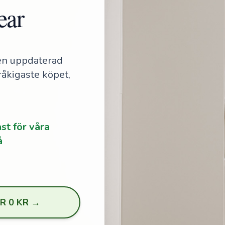
ear
a en uppdaterad
råkigaste köpet,
ast för våra
å
R 0 KR →