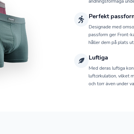
andningsförmåga unde
Perfekt passfor
Designade med omsorg 
passform ger Front-k
håller dem på plats uta
Luftiga
Med deras luftiga kon
luftcirkulation, vilket 
och torr även under v