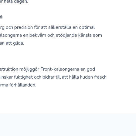
r hela dagen.
m
och precision för att säkerställa en optimal
alsongerna en bekväm och stödjande känsla som
n att glida.
struktion möjliggör Front-kalsongerna en god
minskar fuktighet och bidrar till att hålla huden fräsch
arma förhållanden.