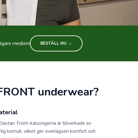
idigare medlem
BESTÄLL NU →
t FRONT underwear?
aterial
stan. Front-kalsongerna är tillverkade av
rlig bomull, vilket ger överlägsen komfort och