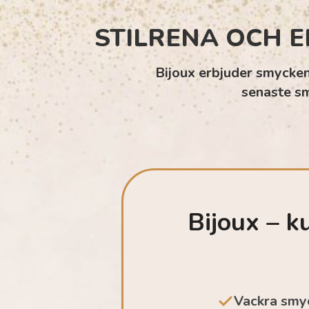
STILRENA OCH E
Bijoux erbjuder smycken 
senaste sm
Bijoux – k
Vackra smyck