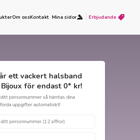
ukter
Om oss
Kontakt
Mina sidor
Erbjudande
år ett vackert halsband
 Bijoux för endast 0* kr!
n ditt personnummer så hämtas dina
förda uppgifter automatiskt!