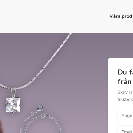
Våra prod
Du f
från
Skriv i
folkbok