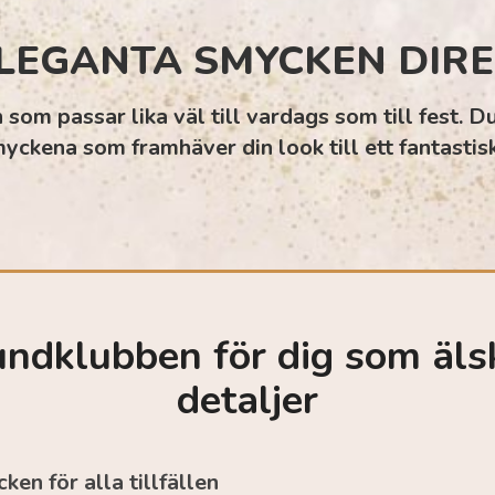
LEGANTA SMYCKEN DIREK
som passar lika väl till vardags som till fest. D
yckena som framhäver din look till ett fantastiskt
undklubben för dig som älsk
detaljer
en för alla tillfällen