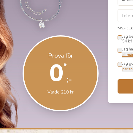
*49:- til
Jag b
54 kr!
Jag ha
Prova för
allmän
0
Jag g
*
perso
:-
Värde 210 kr