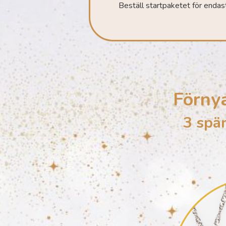
Beställ startpaketet för endas
Förny
3 spän