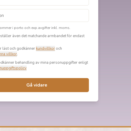
lkommer i porto och exp.avgifter inkl. moms.
eställer även det matchande armbandet för endast
r läst och godkänner
kundvillkor
och
na villkor
.
odkänner behandling av mina personuppgifter enligt
nuppgiftspolicy
Gå vidare