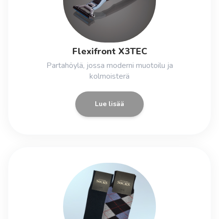
Flexifront X3TEC
Partahöylä, jossa moderni muotoilu ja
kolmoisterä
Lue lisää