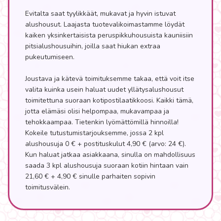
Evitalta saat tyylikkäät, mukavat ja hyvin istuvat
alushousut. Laajasta tuotevalikoimastamme löydät
kaiken yksinkertaisista peruspikkuhousuista kauniisiin
pitsialushousuihin, joilla saat hiukan extraa
pukeutumiseen.
Joustava ja kätevä toimituksemme takaa, että voit itse
valita kuinka usein haluat uudet yllätysalushousut
toimitettuna suoraan kotipostilaatikkoosi. Kaikki tämä,
jotta elämäsi olisi helpompaa, mukavampaa ja
tehokkaampaa. Tietenkin lyömättömillä hinnoilla!
Kokeile tutustumistarjouksemme, jossa 2 kpl
alushousuja 0 € + postituskulut 4,90 € (arvo: 24 €).
Kun haluat jatkaa asiakkaana, sinulla on mahdollisuus
saada 3 kpl alushousuja suoraan kotiin hintaan vain
21,60 € + 4,90 € sinulle parhaiten sopivin
toimitusvälein.