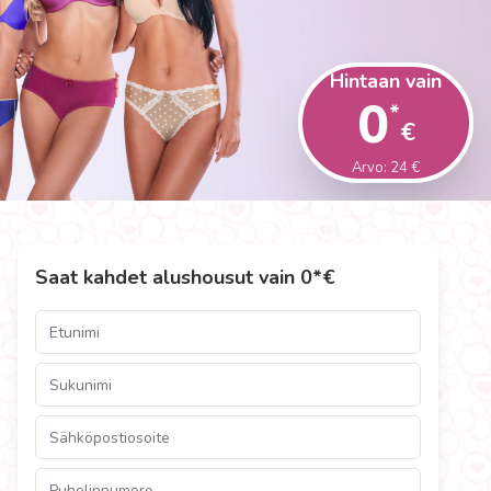
Hintaan vain
0
*
€
Arvo: 24 €
Saat kahdet alushousut vain 0*€