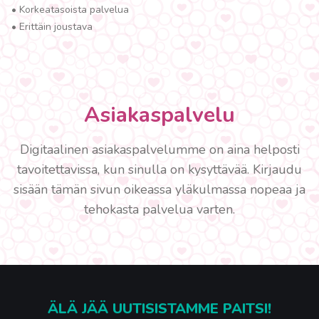
•
Korkeatasoista palvelua
•
Erittäin joustava
Asiakaspalvelu
Digitaalinen asiakaspalvelumme on aina helposti
tavoitettavissa, kun sinulla on kysyttävää. Kirjaudu
sisään tämän sivun oikeassa yläkulmassa nopeaa ja
tehokasta palvelua varten.
ÄLÄ JÄÄ UUTISISTAMME PAITSI!