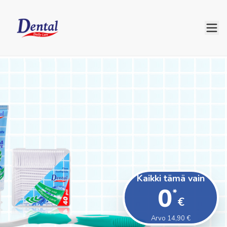
Kaikki tämä vain
0
*
€
Arvo 14,90 €