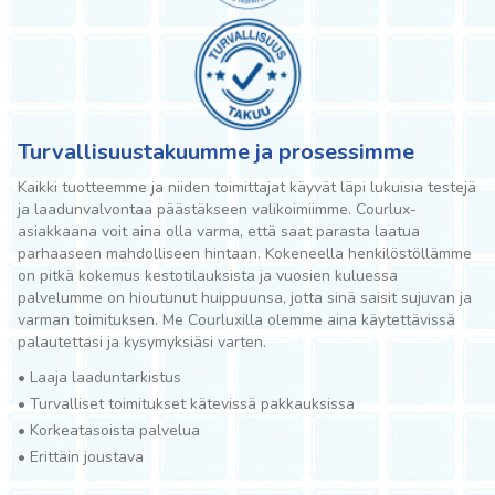
Turvallisuustakuumme ja prosessimme
Kaikki tuotteemme ja niiden toimittajat käyvät läpi lukuisia testejä
ja laadunvalvontaa päästäkseen valikoimiimme. Courlux-
asiakkaana voit aina olla varma, että saat parasta laatua
parhaaseen mahdolliseen hintaan. Kokeneella henkilöstöllämme
on pitkä kokemus kestotilauksista ja vuosien kuluessa
palvelumme on hioutunut huippuunsa, jotta sinä saisit sujuvan ja
varman toimituksen. Me Courluxilla olemme aina käytettävissä
palautettasi ja kysymyksiäsi varten.
•
Laaja laaduntarkistus
•
Turvalliset toimitukset kätevissä pakkauksissa
•
Korkeatasoista palvelua
•
Erittäin joustava