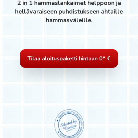
2 in 1 hammaslankaimet helppoon ja
hellävaraiseen puhdistukseen ahtaille
hammasväleille.
Tilaa aloituspaketti hintaan 0* €