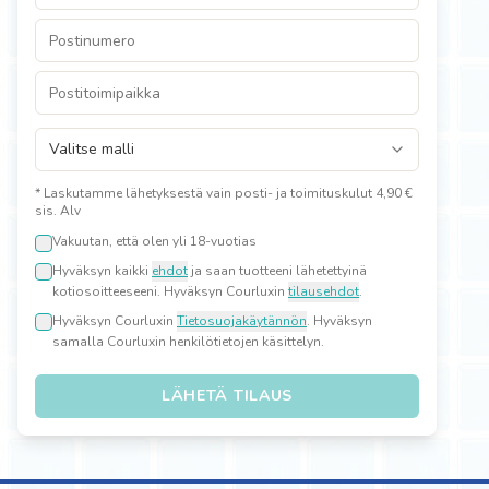
* Laskutamme lähetyksestä vain posti- ja toimituskulut 4,90 €
sis. Alv
Vakuutan, että olen yli 18-vuotias
Hyväksyn kaikki
ehdot
ja saan tuotteeni lähetettyinä
kotiosoitteeseeni. Hyväksyn Courluxin
tilausehdot
.
Hyväksyn Courluxin
Tietosuojakäytännön
. Hyväksyn
samalla Courluxin henkilötietojen käsittelyn.
LÄHETÄ TILAUS