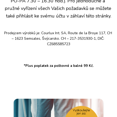
PO-PÁ 7.30 – 16.30 hod.). Pro jednoduché a 
pružné vyřízení všech Vašich požadavků se můžete 
také přihlásit ke svému účtu v záhlaví této stránky.
Prodejcem výrobků je: Courlux Int. SA, Route de la Broye 117, CH 
– 1623 Semsales, Švýcarsko. CH – 217-3531930-1, DIČ: 
CZ685585723
*Plus poplatek za poštovné a balné 99 Kč.