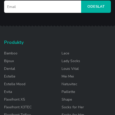
ODESLAT
Produkty
Bamboo
Lace
Bijoux
Lady Socks
Dental
Louis Vital
Estelle
Mei Mei
Estelle Mood
Natuvitec
Evita
Paillette
Flexifront X5
Shape
Flexifront X3TEC
Socks for Her
Flexifront Triflex
Socks for Him