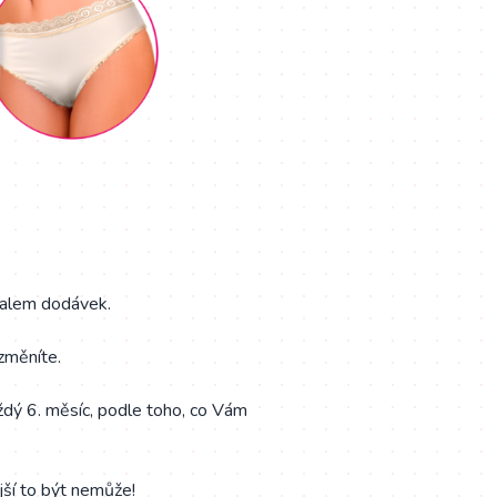
valem dodávek.
změníte.
ždý 6. měsíc, podle toho, co Vám
jší to být nemůže!