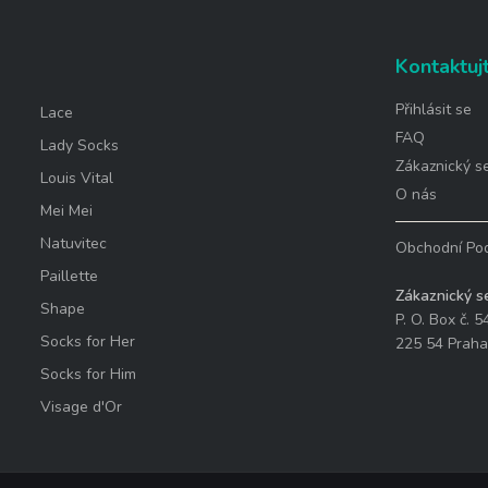
Kontaktuj
Přihlásit se
Lace
FAQ
Lady Socks
Zákaznický se
Louis Vital
O nás
Mei Mei
Natuvitec
Obchodní Po
Paillette
Zákaznický se
Shape
P. O. Box č. 5
Socks for Her
225 54 Praha
Socks for Him
Visage d'Or