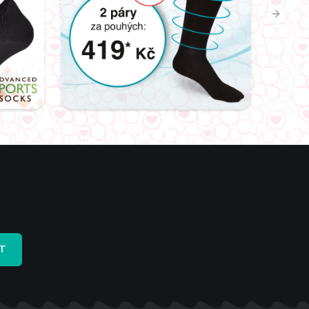
Next sl
T