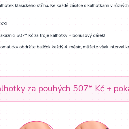
otek klasického střihu. Ke každé zásilce s kalhotkami v různých
-XXL.
ákaznici 507* Kč za troje kalhotky + bonusový dárek!
omaticky obdržíte balíček každý 4. měsíc, můžete však interval k
kalhotky za pouhých 507* Kč + po