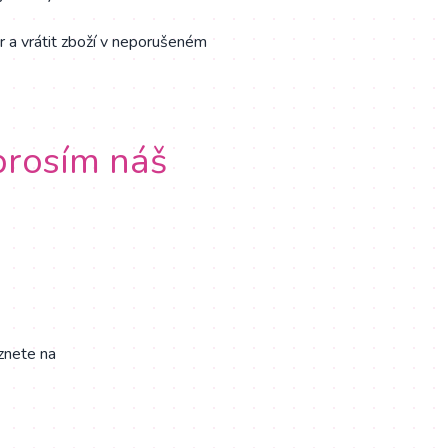
r a vrátit zboží v neporušeném
 prosím náš
znete na