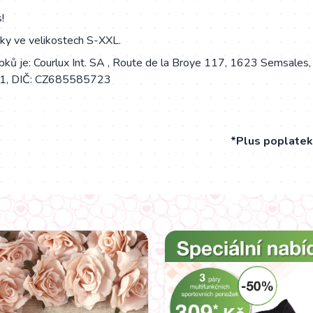
!
tky ve velikostech S-XXL.
ků je: Courlux Int. SA , Route de la Broye 117, 1623 Semsales,
1, DIČ: CZ685585723
*Plus poplatek