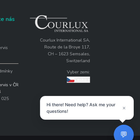
te nás
Courlux International SA,
Route de la Broye 117,
rvis
CH – 1623 Semsales,
Switzerland
dmínky
Vyber zemi:
Česko
»
rvis v ČR
4
 025
Hi there! Need help? Ask me your
×
questions!
💬