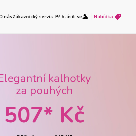
O nás
Zákaznický servis
Přihlásit se
Nabídka
Elegantní kalhotky
za pouhých
507* Kč