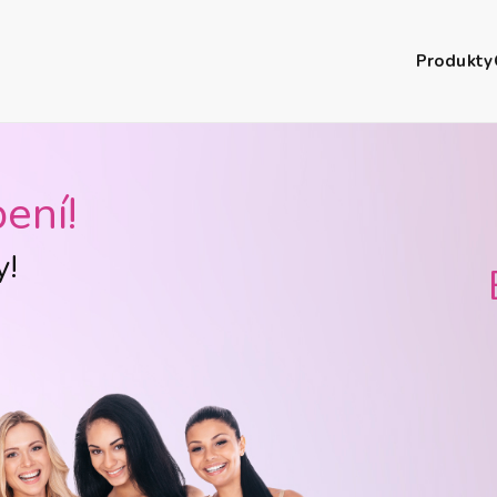
Produkty
ení!
y!