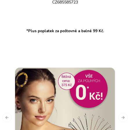
CZ685585723
*Plus poplatek za poštovné a balné 99 Kč.
Previous slide
Nex