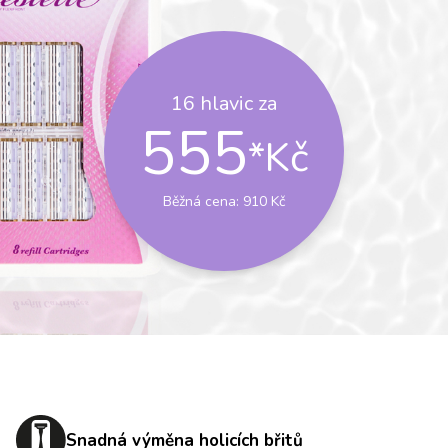
16 hlavic za
555
*Kč
Běžná cena: 910 Kč
Snadná výměna holicích břitů