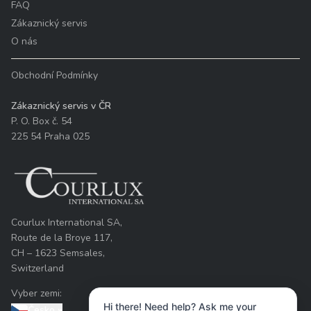
FAQ
Zákaznický servis
O nás
Obchodní Podmínky
Zákaznický servis v ČR
P. O. Box č. 54
225 54 Praha 025
Courlux International SA,
Route de la Broye 117,
CH – 1623 Semsales,
Switzerland
Vyber zemi:
Hi there! Need help? Ask me your
Česko
»