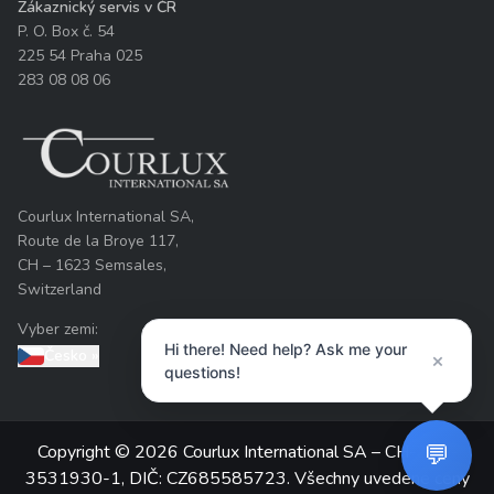
Zákaznický servis v ČR
P. O. Box č. 54
225 54 Praha 025
283 08 08 06
Courlux International SA,
Route de la Broye 117,
CH – 1623 Semsales,
Switzerland
Vyber zemi:
Hi there! Need help? Ask me your
Česko
»
×
questions!
💬
Copyright © 2026 Courlux International SA – CH-217-
3531930-1, DIČ: CZ685585723. Všechny uvedené ceny