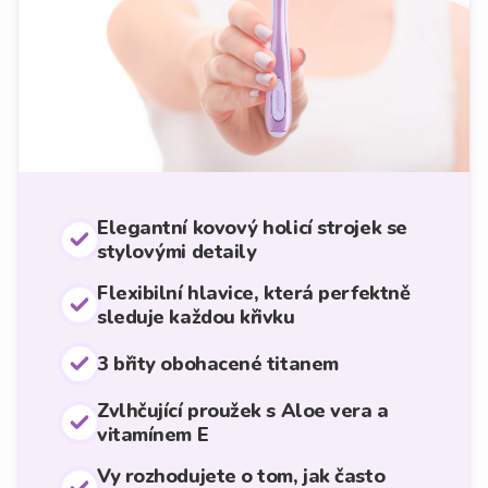
Elegantní kovový holicí strojek se
stylovými detaily
Flexibilní hlavice, která perfektně
sleduje každou křivku
3 břity obohacené titanem
Zvlhčující proužek s Aloe vera a
vitamínem E
Vy rozhodujete o tom, jak často