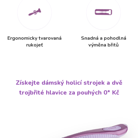
Ergonomicky tvarovaná
Snadná a pohodlná
rukojeť
výměna břitů
Získejte dámský holicí strojek a dvě
trojbřité hlavice za pouhých 0* Kč