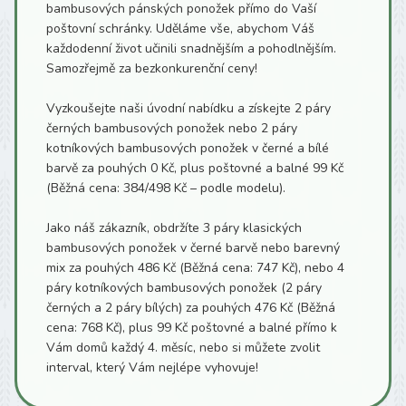
bambusových pánských ponožek přímo do Vaší
poštovní schránky. Uděláme vše, abychom Váš
každodenní život učinili snadnějším a pohodlnějším.
Samozřejmě za bezkonkurenční ceny!
Vyzkoušejte naši úvodní nabídku a získejte 2 páry
černých bambusových ponožek nebo 2 páry
kotníkových bambusových ponožek v černé a bílé
barvě za pouhých 0 Kč, plus poštovné a balné 99 Kč
(Běžná cena: 384/498 Kč – podle modelu).
Jako náš zákazník, obdržíte 3 páry klasických
bambusových ponožek v černé barvě nebo barevný
mix za pouhých 486 Kč (Běžná cena: 747 Kč), nebo 4
páry kotníkových bambusových ponožek (2 páry
černých a 2 páry bílých) za pouhých 476 Kč (Běžná
cena: 768 Kč), plus 99 Kč poštovné a balné přímo k
Vám domů každý 4. měsíc, nebo si můžete zvolit
interval, který Vám nejlépe vyhovuje!