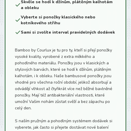
Skvěle se hodí k džínům, plátěným kalhotám
a obleku
Vyberte si ponožky klasického nebo
kotníkového střihu
Sami si zvolíte interval pravidelných dodávek
Bamboo by Courlux je tu pro ty, kteří si přejí ponožky
vysoké kvality, vyrobené z extra měkkého a
pohodlného materiálu. Ponožky jsou v klasických a
stylových barvách, které se hodí k džínům, plátěným
kalhotám, i k obleku. Naše bambusové ponožky jsou
vhodné pro všechna roční období, jelikož absorbují a
odvádějí vlhkost až čtyřikrát více než běžné bavlněné
ponožky. Mají též antibakteriální vlastnosti, které
umožní Vašim nohám zůstat svěží a bez zápachu po
celý den.
S naším pružným a pohodlným systémem dodávek si
vyberete, jak často si přejete dostávat nové balení