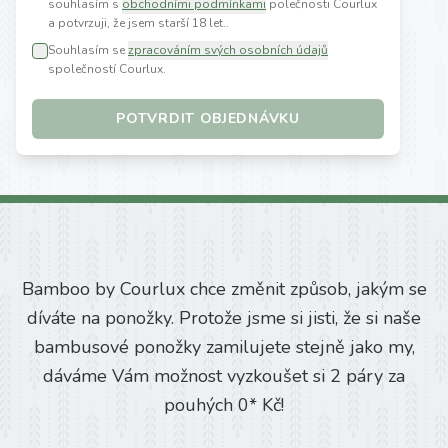
souhlasím s
obchodními podmínkami
polečnosti Courlux
a potvrzuji, že jsem starší 18 let.
.
Souhlasím se
zpracováním svých osobních údajů
společností Courlux.
POTVRDIT OBJEDNÁVKU
Bamboo by Courlux chce změnit způsob, jakým se
díváte na ponožky. Protože jsme si jisti, že si naše
bambusové ponožky zamilujete stejně jako my,
dáváme Vám možnost vyzkoušet si 2 páry za
pouhých 0* Kč!